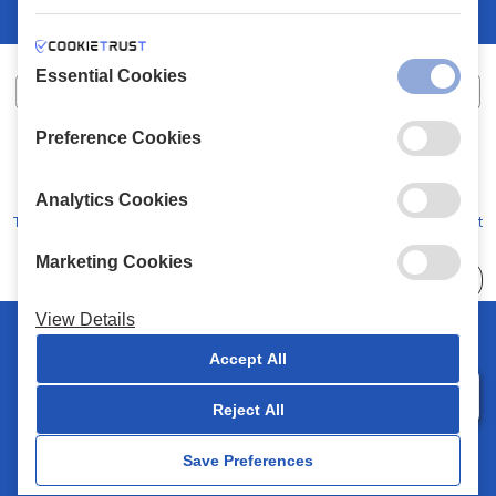
Essential Cookies
Preference Cookies
XALKIADAKIS S.A.
G.E.MH No:
77088727000
© 2026
All Rights Reserved
Analytics Cookies
Terms and Conditions
Privacy Policy
Code of Conduct
Marketing Cookies
Choose
41 Stores
View Details
© 2026 Chalkiadakis all rights reserved
Accept All
Reject All
Save Preferences