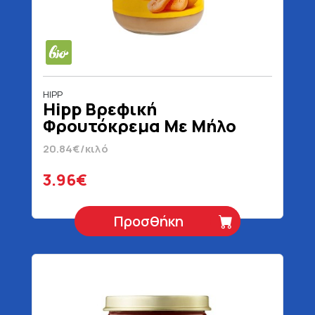
HIPP
Hipp Βρεφική
Φρουτόκρεμα Με Μήλο
Μπανάνα & Βρεφικό
20.84€/κιλό
Μπισκότο 5+ Μηνών
Βιολογικό 190 gr
3.96€
Προσθήκη