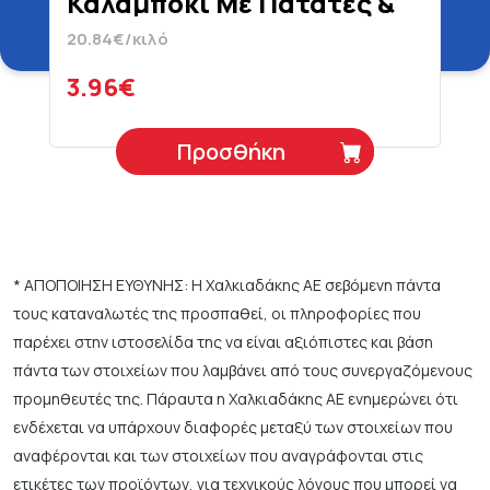
Καλαμπόκι Με Πατάτες &
Γαλοπούλα 5+ Μηνών
20.84€/κιλό
Βιολογικό Χωρίς Γλουτένη
190 gr
3.96€
Προσθήκη
* ΑΠΟΠΟΙΗΣΗ ΕΥΘΥΝΗΣ: Η Χαλκιαδάκης ΑΕ σεβόμενη πάντα
τους καταναλωτές της προσπαθεί, οι πληροφορίες που
παρέχει στην ιστοσελίδα της να είναι αξιόπιστες και βάση
πάντα των στοιχείων που λαμβάνει από τους συνεργαζόμενους
προμηθευτές της. Πάραυτα η Χαλκιαδάκης ΑΕ ενημερώνει ότι
ενδέχεται να υπάρχουν διαφορές μεταξύ των στοιχείων που
αναφέρονται και των στοιχείων που αναγράφονται στις
ετικέτες των προϊόντων, για τεχνικούς λόγους που μπορεί να