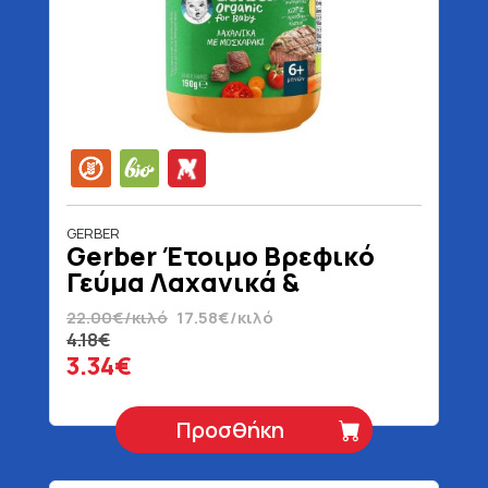
GERBER
Gerber Έτοιμο Βρεφικό
Γεύμα Λαχανικά &
Μοσχάρι 6+ Μηνών
22.00€/κιλό
17.58€/κιλό
Βιολογικό Χωρίς Γλουτένη
4.18€
190 gr
3.34€
Προσθήκη