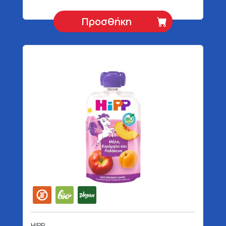
Βιολογικό Χωρίς Γλουτένη
Vegan 100 gr
Προσθήκη
HIPP