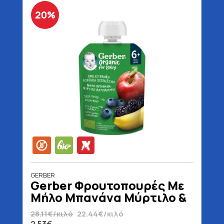
20%
GERBER
Gerber Φρουτοπουρές Με
Μήλο Μπανάνα Μύρτιλο &
Βατόμουρο 6+ Μηνών
28.11€/κιλό
22.44€/κιλό
Βιολογικός Χωρίς