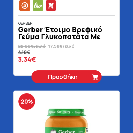
GERBER
Gerber Έτοιμο Βρεφικό
Γεύμα Γλυκοπατάτα Με
Λαχανικά & Κοτόπουλο 10+
22.00€/κιλό
17.58€/κιλό
Μηνών Βιολογικό Χωρίς
4.18€
Γλουτένη 190 gr
3.34€
Προσθήκη
20%