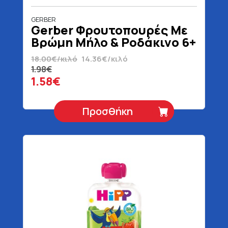
GERBER
Gerber Φρουτοπουρές Με
Βρώμη Μήλο & Ροδάκινο 6+
Μηνών Χωρίς Προσθήκη
18.00€/κιλό
14.36€/κιλό
Ζάχαρης 110 gr
1.98€
1.58€
Προσθήκη